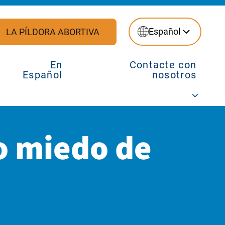
Español
LA PÍLDORA ABORTIVA
En
Contacte con
Español
nosotros
o miedo de