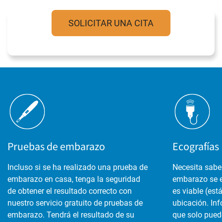
SOLICITAR UNA CITA
Pruebas de embarazo
Ecografías
Incluso si se ha realizado una prueba de
Necesita sabe
embarazo en casa, tenga la seguridad
embarazo se e
de obtener el resultado correcto con
es viable (est
nuestro servicio gratuito de pruebas de
ubicación. In
embarazo. Tendrá el resultado de su
que solo pued