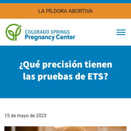
LA PÍLDORA ABORTIVA
Togg
¿Qué precisión tienen
las pruebas de ETS?
15 de mayo de 2023