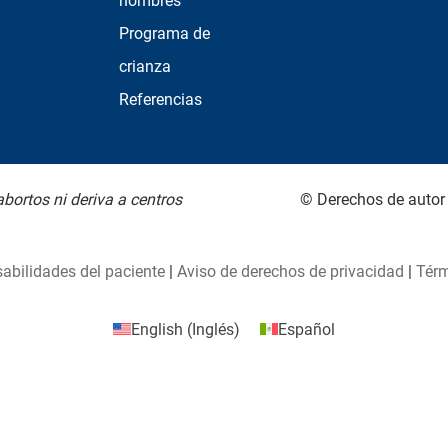
hombres
Programa de
crianza
Referencias
bortos ni deriva a centros
© Derechos de autor
abilidades del paciente
|
Aviso de derechos de privacidad
|
Térm
English
(
Inglés
)
Español