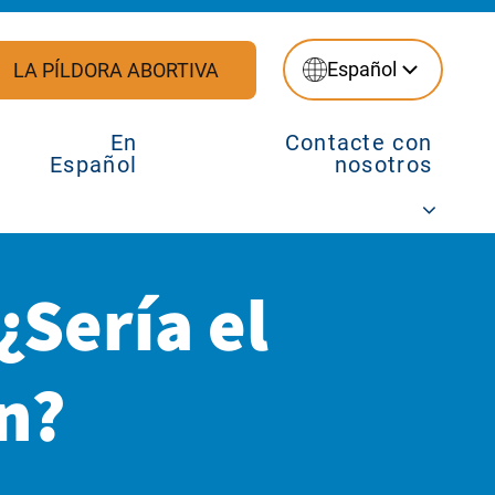
Español
LA PÍLDORA ABORTIVA
En
Contacte con
Español
nosotros
¿Sería el
n?