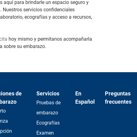
 aquí para brindarle un espacio seguro y
 Nuestros servicios confidenciales
boratorio, ecografías y acceso a recursos,
cita
hoy mismo y permítanos acompañarla
ra sobre su embarazo.
iones de
Servicios
En
Preguntas
barazo
Español
frecuentes
Pruebas de
rto
embarazo
anza
Ecografías
pción
Examen