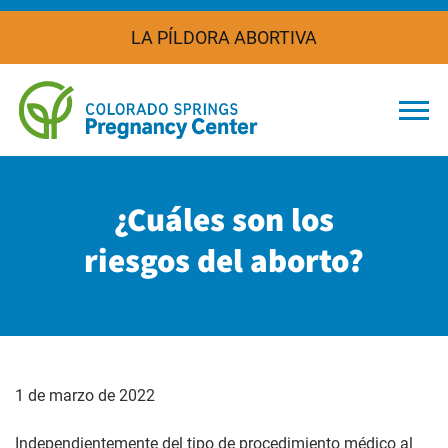
LA PÍLDORA ABORTIVA
Togg
¿Cuáles son los
riesgos del aborto?
1 de marzo de 2022
Independientemente del tipo de procedimiento médico al